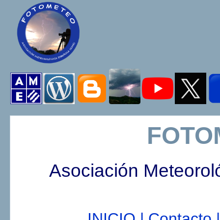
FOTO
Asociación Meteorol
INICIO |
Contacto |