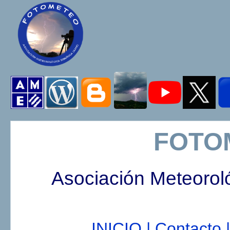
FOTO
Asociación Meteorol
INICIO |
Contacto |