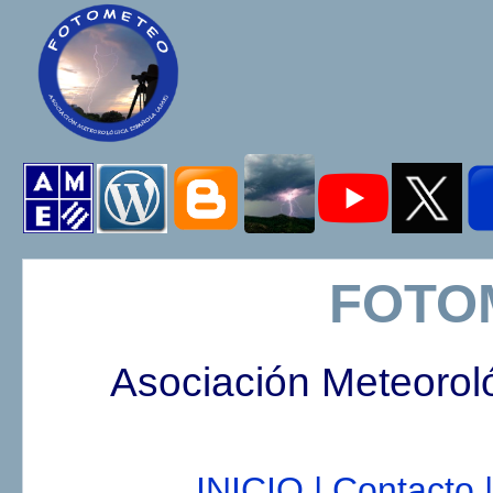
FOTO
Asociación Meteorol
INICIO |
Contacto |