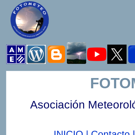
FOTO
Asociación Meteorol
INICIO |
Contacto |