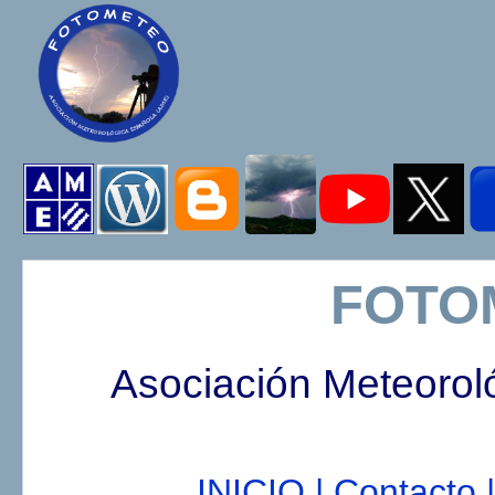
FOTO
Asociación Meteorol
INICIO |
Contacto |