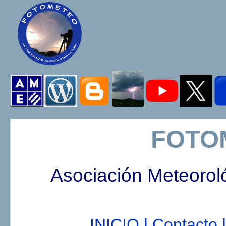
FOTO
Asociación Meteorol
INICIO |
Contacto |