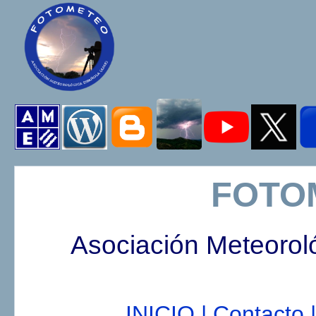
FOTO
Asociación Meteorol
INICIO |
Contacto |