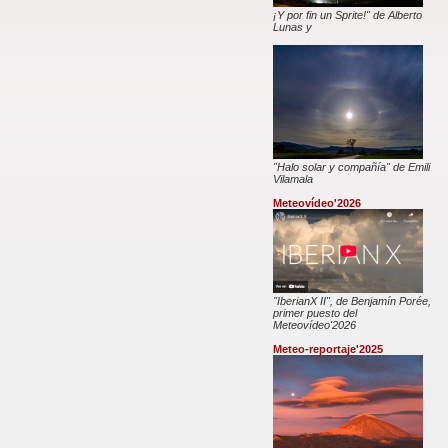
¡Y por fin un Sprite!" de Alberto
Lunas y
"Halo solar y compañía" de Emili
Vilamala
Meteovídeo'2026
"IberianX II", de Benjamín Porée,
primer puesto del
Meteovídeo'2026
Meteo-reportaje'2025