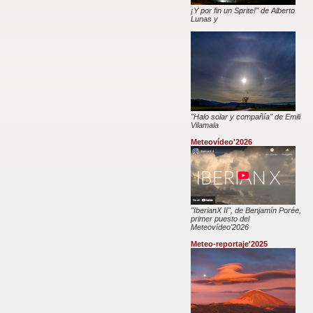
¡Y por fin un Sprite!" de Alberto
Lunas y
"Halo solar y compañía" de Emili
Vilamala
Meteovídeo'2026
"IberianX II", de Benjamín Porée,
primer puesto del
Meteovídeo'2026
Meteo-reportaje'2025