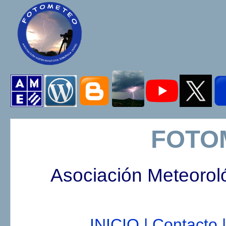
FOTO
Asociación Meteorol
INICIO |
Contacto |