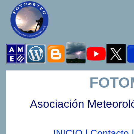
FOTO
Asociación Meteorol
INICIO |
Contacto |