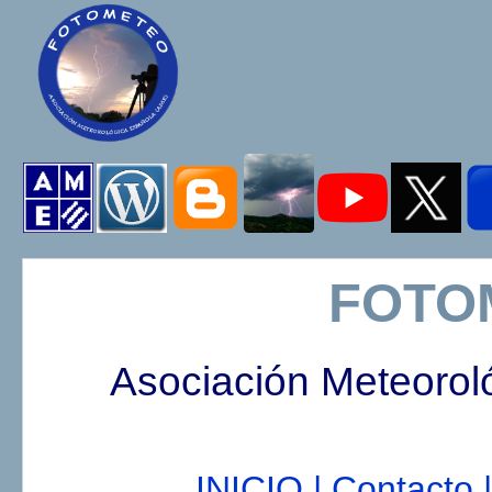
FOTO
Asociación Meteorol
INICIO |
Contacto |