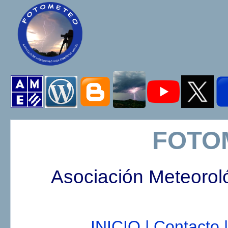
FOTO
Asociación Meteorol
INICIO |
Contacto |