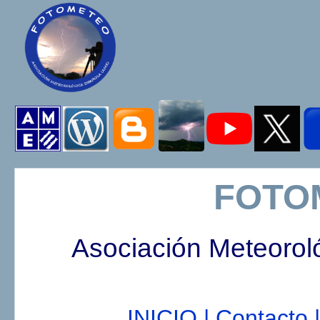
FOTO
Asociación Meteorol
INICIO |
Contacto |