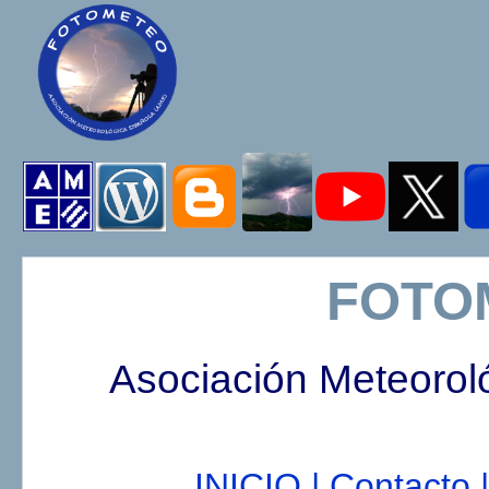
FOTO
Asociación Meteorol
INICIO |
Contacto |