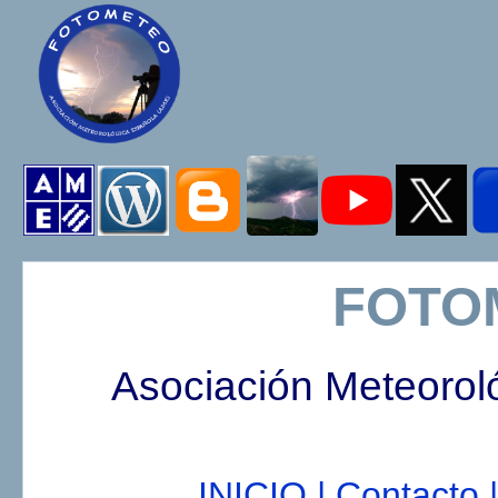
FOTO
Asociación Meteorol
INICIO |
Contacto |