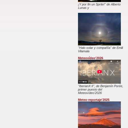
¡Y por fin un Sprite!" de Alberto
Lunas y
"Halo solar y compañía" de Emili
Vilamala
Meteovídeo'2026
"IberianX II", de Benjamín Porée,
primer puesto del
Meteovídeo'2026
Meteo-reportaje'2025