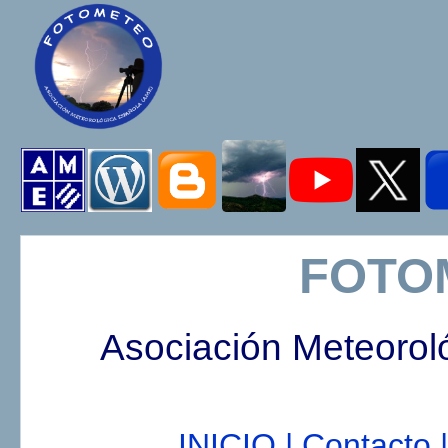
FOTO
Asociación Meteorol
INICIO |
Contacto |