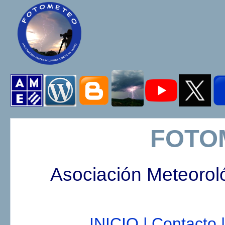
FOTO
Asociación Meteorol
INICIO |
Contacto |