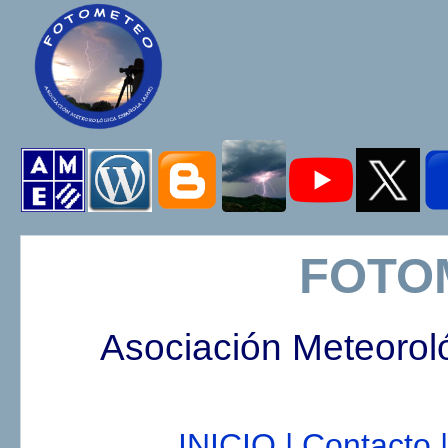
FOTO
Asociación Meteorol
INICIO |
Contacto |