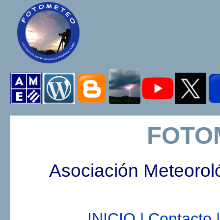
FOTO
Asociación Meteorol
INICIO |
Contacto |