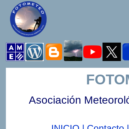
FOTO
Asociación Meteorol
INICIO |
Contacto |