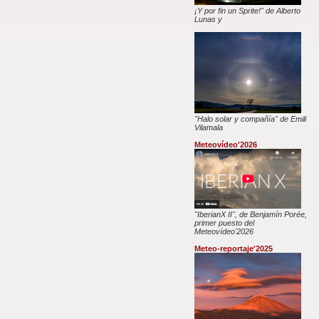
¡Y por fin un Sprite!" de Alberto
Lunas y
"Halo solar y compañía" de Emili
Vilamala
Meteovídeo'2026
"IberianX II", de Benjamín Porée,
primer puesto del
Meteovídeo'2026
Meteo-reportaje'2025