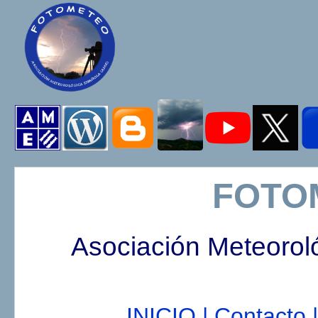
FOTO
Asociación Meteorol
INICIO |
Contacto |