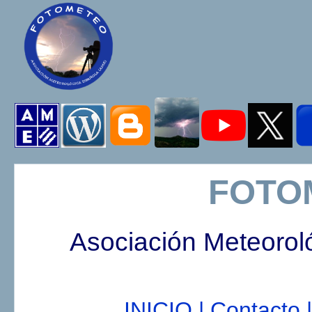
FOTO
Asociación Meteorol
INICIO |
Contacto |