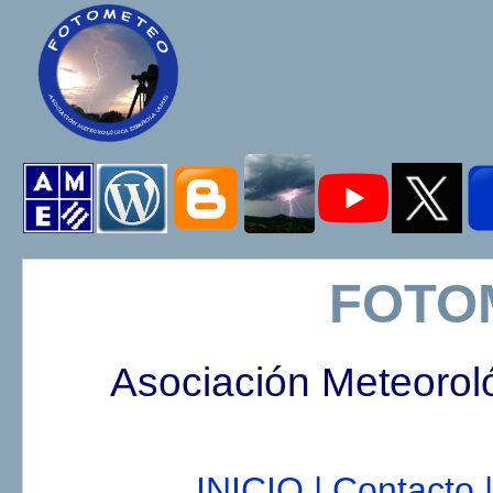
FOTO
Asociación Meteorol
INICIO |
Contacto |