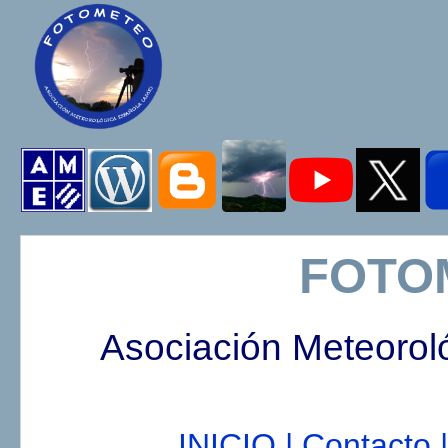
FOTO
Asociación Meteorol
INICIO |
Contacto |