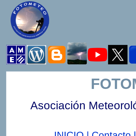
FOTO
Asociación Meteorol
INICIO |
Contacto |