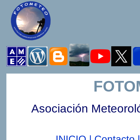
FOTO
Asociación Meteorol
INICIO |
Contacto |