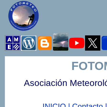
FOTO
Asociación Meteorol
INICIO |
Contacto |