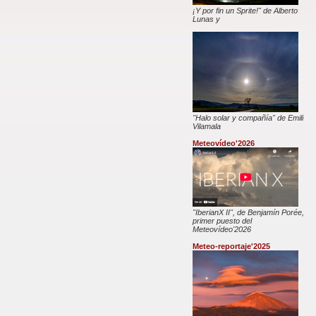
¡Y por fin un Sprite!" de Alberto
Lunas y
"Halo solar y compañía" de Emili
Vilamala
Meteovídeo'2026
"IberianX II", de Benjamín Porée,
primer puesto del
Meteovídeo'2026
Meteo-reportaje'2025