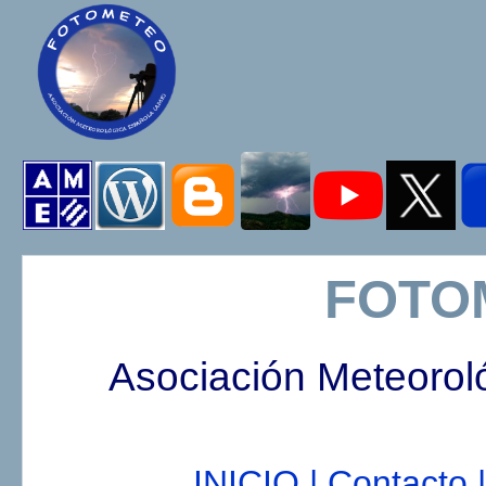
FOTO
Asociación Meteorol
INICIO |
Contacto |