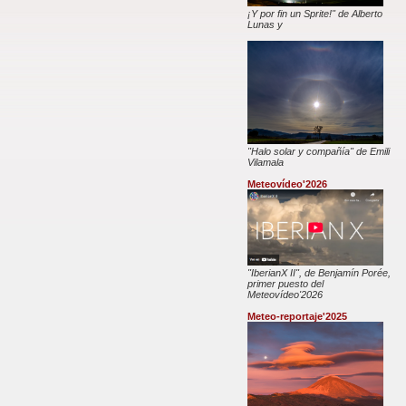
¡Y por fin un Sprite!" de Alberto
Lunas y
"Halo solar y compañía" de Emili
Vilamala
Meteovídeo'2026
"IberianX II", de Benjamín Porée,
primer puesto del
Meteovídeo'2026
Meteo-reportaje'2025