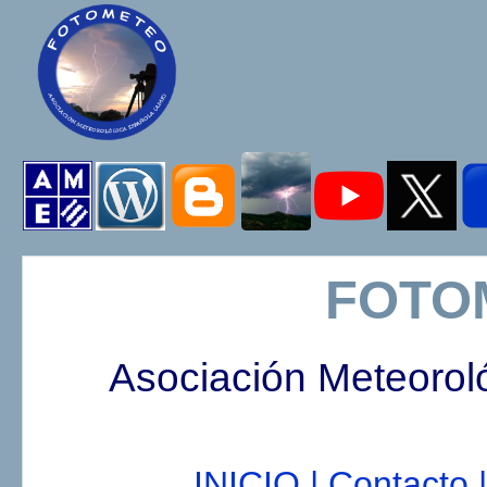
FOTO
Asociación Meteorol
INICIO |
Contacto |