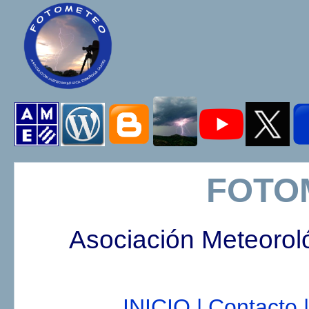
FOTO
Asociación Meteorol
INICIO |
Contacto |