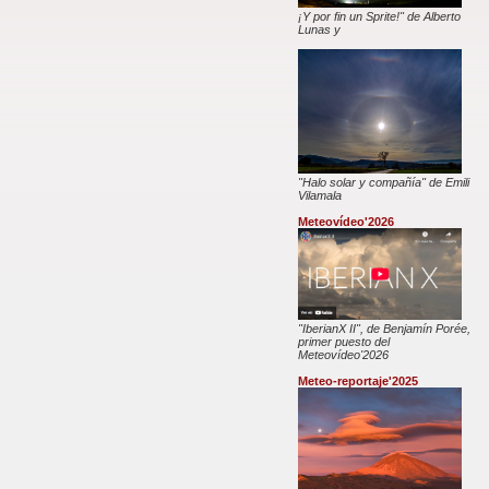
¡Y por fin un Sprite!" de Alberto
Lunas y
"Halo solar y compañía" de Emili
Vilamala
Meteovídeo'2026
"IberianX II", de Benjamín Porée,
primer puesto del
Meteovídeo'2026
Meteo-reportaje'2025