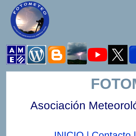
FOTO
Asociación Meteorol
INICIO |
Contacto |