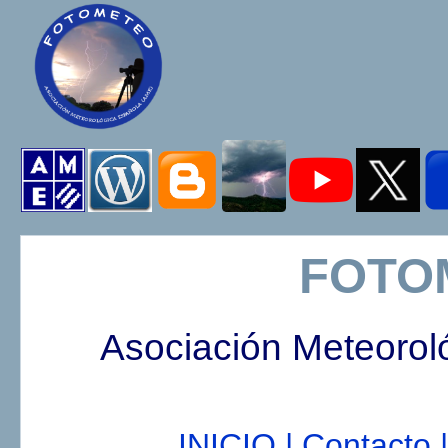
FOTO
Asociación Meteorol
INICIO |
Contacto |