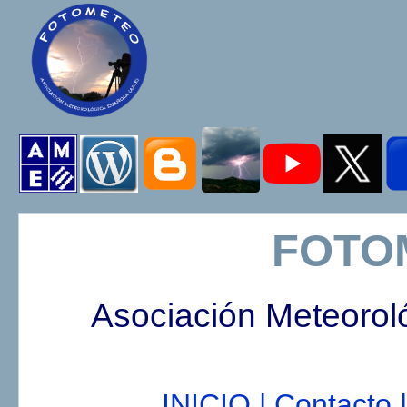
FOTO
Asociación Meteorol
INICIO |
Contacto |