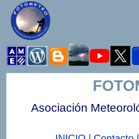
FOTO
Asociación Meteorol
INICIO |
Contacto |