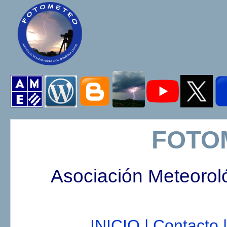
FOTO
Asociación Meteorol
INICIO |
Contacto |