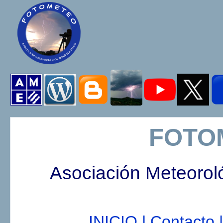
FOTO
Asociación Meteorol
INICIO |
Contacto |