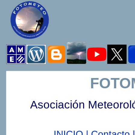
FOTO
Asociación Meteorol
INICIO |
Contacto |