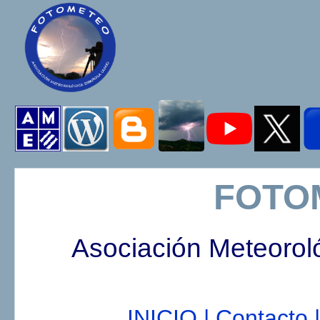
FOTO
Asociación Meteorol
INICIO |
Contacto |