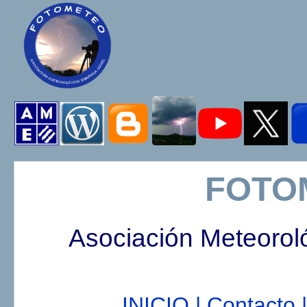
FOTO
Asociación Meteorol
INICIO |
Contacto |