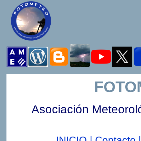
FOTO
Asociación Meteorol
INICIO |
Contacto |