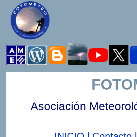
FOTO
Asociación Meteorol
INICIO |
Contacto |