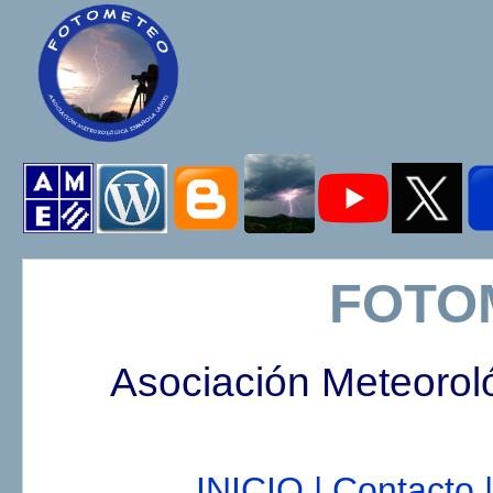
FOTO
Asociación Meteorol
INICIO |
Contacto |