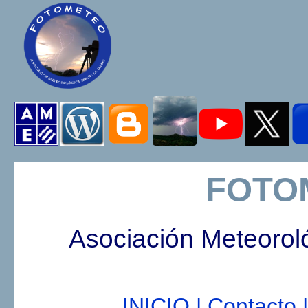
FOTO
Asociación Meteorol
INICIO |
Contacto |