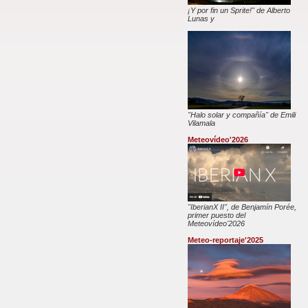
¡Y por fin un Sprite!" de Alberto
Lunas y
"Halo solar y compañía" de Emili
Vilamala
Meteovídeo'2026
"IberianX II", de Benjamín Porée,
primer puesto del
Meteovídeo'2026
Meteo-reportaje'2025